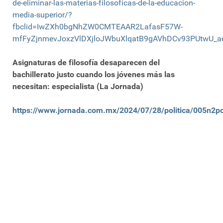
de-eliminar-las-materias-filosoficas-de-la-educacion-
media-superior/?
fbclid=IwZXh0bgNhZW0CMTEAAR2LafasF57W-
mfFyZjnmevJoxzVlDXjloJWbuXlqatB9gAVhDCv93PUtwU_
Asignaturas de filosofía desaparecen del
bachillerato justo cuando los jóvenes más las
necesitan: especialista (La Jornada)
https://www.jornada.com.mx/2024/07/28/politica/005n2po